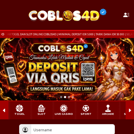
 SLOT ONLINE COBLOS4D | MINIMAL DEPOSIT IDR 5.000 | TARIK DANA IDR 50.000 | SELAMAT BERGABU
TOGEL
SLOT
LIVE CASINO
SPORT
ARCADE
SABU