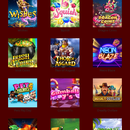
Wishes
Squish
Dragon Coins
Irish Coins
Thor of Asgard
Neon Blaze
Pets Pay Day
Gumball7s
Deadly Outlaw