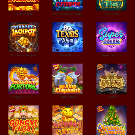
Gold Volcano
Franken Experiment
Fortune Thai
Dynamite Jackpot
Texas Wind
Super Double
Dragon's Fortune
Elephant King
Big Boss