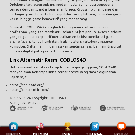
Didukung teknologi enkripsi modern, data dan privasi pengguna
terjaga dengan standar keamanan tinggi. Ratusan pilihan game dari
berbagai genre tersedia lengkap dalam satu platform, mulai dari game
kasual hingga game kompetitif yang menantang.
Selain itu, COBLOS4D menghadirkan layanan customer service
profesional yang siap membantu selama 24 jam penuh. Akses platform
yang ringan dan responsif memastikan Anda bisa menikmati game
online favorit tanpa hambatan, baik melalui smartphone maupun
komputer. Daftar hari ini dan rasakan sendiri sensasi bermain di portal
hiburan digital paling seru di Indonesia.
Link Alternatif Resmi COBLOS4D
Untuk memastikan akses tetap lancar tanpa gangguan, COBLOS4D
menyediakan beberapa link alternatif resmi yang dapat digunakan
kapan saja:
https://coblos4d.org/
https://coblos4d.it.com/
© 2015 - 2026 Copyright COBLOS4D.
All Rights Reserved.
BERANDA
PROMOSI
EVENT
TELEGRAM
LIVECHAT