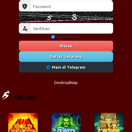
Remember Me
Masuk
Daftar Sekarang
Main di Telegram
Desktop
Wap
SBO Slot