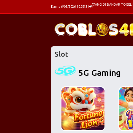
SELAMAT DATANG DI BANDAR TOGEL DAN SLOT 
Kamis 6/08/2026 10:35:32
Slot
5G Gaming