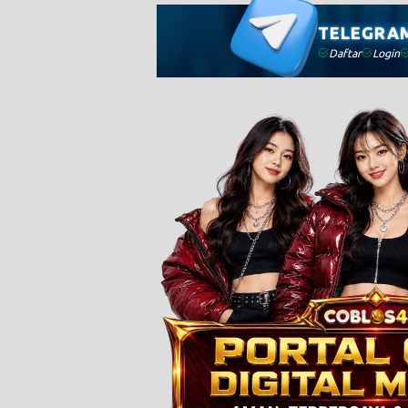
TELEGRA
Daftar
Login
God of Fortune 2
Master
Supreme Ace
Cr