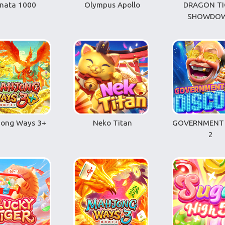
inata 1000
Olympus Apollo
DRAGON TI
SHOWDO
ong Ways 3+
Neko Titan
GOVERNMENT 
2