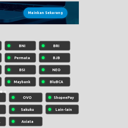
Mainkan Sekarang
d Miner
Golden Legend
OVO
ShopeePay
Sakuku
Lain-lain
l
Axiata
Kung Fu Leopard