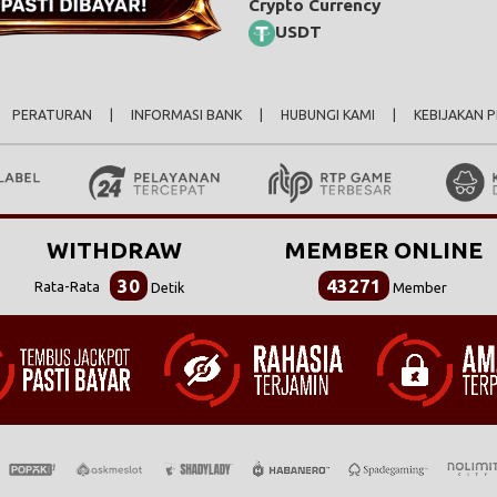
USDT
PERATURAN
|
INFORMASI BANK
|
HUBUNGI KAMI
|
KEBIJAKAN P
e Big Blue
WITHDRAW
MEMBER ONLINE
30
43271
Rata-Rata
Detik
Member