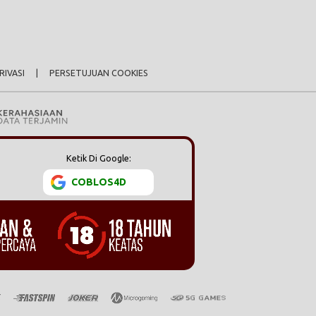
RIVASI
|
PERSETUJUAN COOKIES
Ketik Di Google:
COBLOS4D