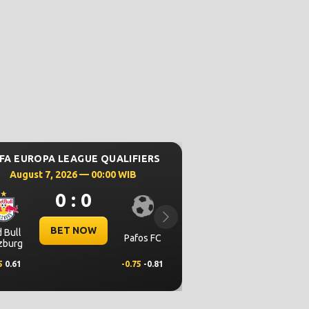
ypt
Give Me Fire
urns
Golden Rhino
FA EUROPA LEAGUE QUALIFIERS
August 6, 2026 — 22:59 WIB
0 : 0
Next
BET NOW
ellonia
Rangers FC
lystok
0
-0.88
0.00
0.72
rses
God of Fortune