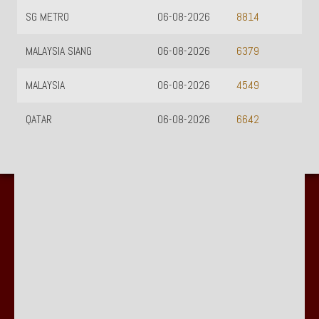
SG METRO
06-08-2026
8814
MALAYSIA SIANG
06-08-2026
6379
MALAYSIA
06-08-2026
4549
QATAR
06-08-2026
6642