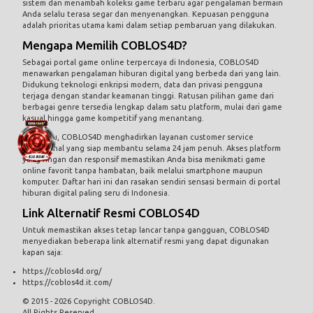
sistem dan menambah koleksi game terbaru agar pengalaman bermain
Anda selalu terasa segar dan menyenangkan. Kepuasan pengguna
adalah prioritas utama kami dalam setiap pembaruan yang dilakukan.
Mengapa Memilih COBLOS4D?
Sebagai portal game online terpercaya di Indonesia, COBLOS4D
menawarkan pengalaman hiburan digital yang berbeda dari yang lain.
Didukung teknologi enkripsi modern, data dan privasi pengguna
terjaga dengan standar keamanan tinggi. Ratusan pilihan game dari
berbagai genre tersedia lengkap dalam satu platform, mulai dari game
kasual hingga game kompetitif yang menantang.
Selain itu, COBLOS4D menghadirkan layanan customer service
profesional yang siap membantu selama 24 jam penuh. Akses platform
yang ringan dan responsif memastikan Anda bisa menikmati game
online favorit tanpa hambatan, baik melalui smartphone maupun
komputer. Daftar hari ini dan rasakan sendiri sensasi bermain di portal
hiburan digital paling seru di Indonesia.
Link Alternatif Resmi COBLOS4D
Untuk memastikan akses tetap lancar tanpa gangguan, COBLOS4D
menyediakan beberapa link alternatif resmi yang dapat digunakan
kapan saja:
https://coblos4d.org/
https://coblos4d.it.com/
© 2015 - 2026 Copyright COBLOS4D.
All Rights Reserved.