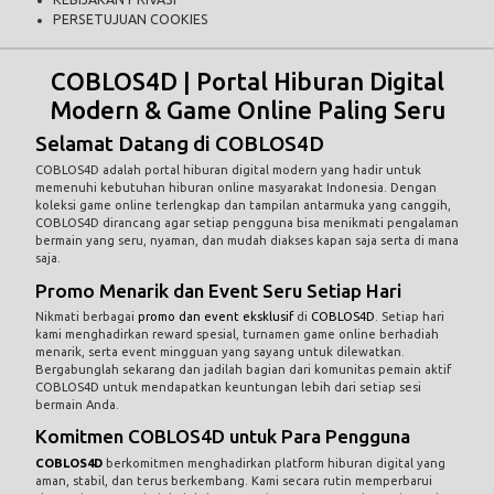
PERSETUJUAN COOKIES
COBLOS4D | Portal Hiburan Digital
Modern & Game Online Paling Seru
Selamat Datang di
COBLOS4D
COBLOS4D adalah portal hiburan digital modern yang hadir untuk
memenuhi kebutuhan hiburan online masyarakat Indonesia. Dengan
koleksi game online terlengkap dan tampilan antarmuka yang canggih,
COBLOS4D dirancang agar setiap pengguna bisa menikmati pengalaman
bermain yang seru, nyaman, dan mudah diakses kapan saja serta di mana
saja.
Promo Menarik dan Event Seru Setiap Hari
Nikmati berbagai
promo dan event eksklusif
di
COBLOS4D
. Setiap hari
kami menghadirkan reward spesial, turnamen game online berhadiah
menarik, serta event mingguan yang sayang untuk dilewatkan.
Bergabunglah sekarang dan jadilah bagian dari komunitas pemain aktif
COBLOS4D untuk mendapatkan keuntungan lebih dari setiap sesi
bermain Anda.
Komitmen COBLOS4D untuk Para Pengguna
COBLOS4D
berkomitmen menghadirkan platform hiburan digital yang
aman, stabil, dan terus berkembang. Kami secara rutin memperbarui