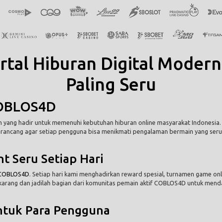
weet Lava
Taiga 88
Triple Kun
tal Hiburan Digital Moder
Monkey
Paling Seru
OBLOS4D
 yang hadir untuk memenuhi kebutuhan hiburan online masyarakat Indonesia.
rancang agar setiap pengguna bisa menikmati pengalaman bermain yang seru,
t Seru Setiap Hari
COBLOS4D
. Setiap hari kami menghadirkan reward spesial, turnamen game on
karang dan jadilah bagian dari komunitas pemain aktif COBLOS4D untuk menda
tuk Para Pengguna
 hiburan digital yang aman, stabil, dan terus berkembang. Kami secara ru