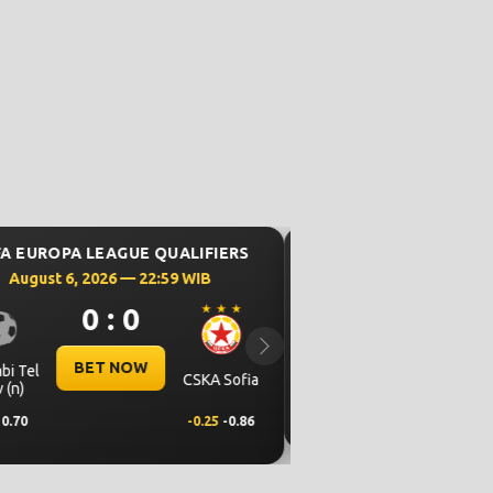
nkey
Diamond 7
FA EUROPA LEAGUE QUALIFIERS
August 6, 2026 — 22:59 WIB
0 : 0
Next
BET NOW
ellonia
Rangers FC
lystok
0
-0.86
0.00
0.70
oad
Forest Secret