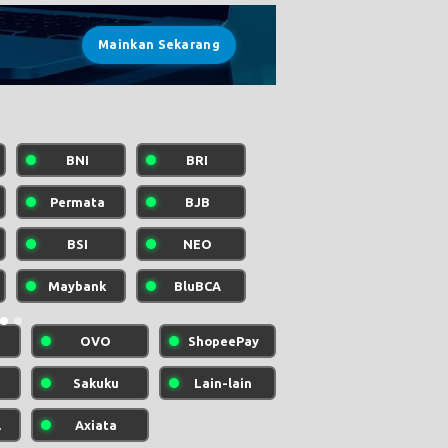
Mainkan Sekarang
Bee
Holy Goat
OVO
ShopeePay
Woman
Lucky Gems
Sakuku
Lain-lain
l
Axiata