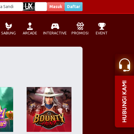
AMAT BERGABUNG DAN SEMOGA BERUNTUNG
SELAMAT DATANG DI BANDAR
Masuk
Daftar
SABUNG
ARCADE
INTERACTIVE
PROMOSI
EVENT