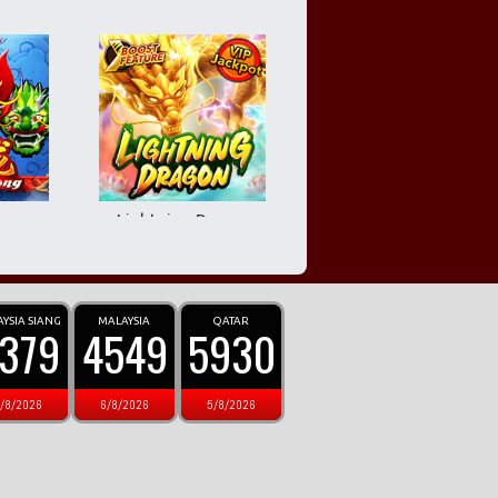
Long
Lightning Dragon
YSIA SIANG
MALAYSIA
QATAR
379
4549
5930
/8/2026
6/8/2026
5/8/2026
tars
Candy Bonanza