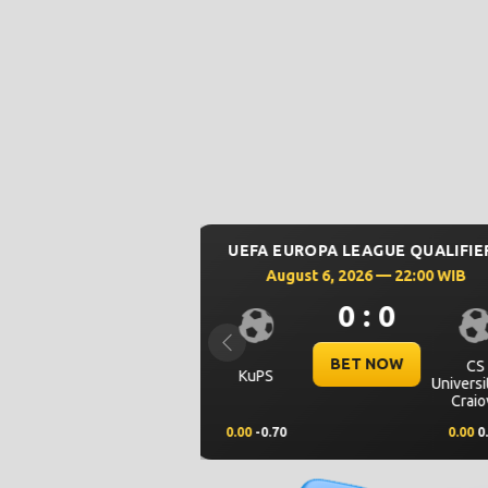
Candy Bonanza Xmas
Crazy
UEFA EUROPA LEAGUE QUALIFI
August 7, 2026 — 00:45 WIB
0 : 0
Previous
BET NOW
PAOK
Ander
0.5
0.66
-0.5
-
Dolphin dive
Dr