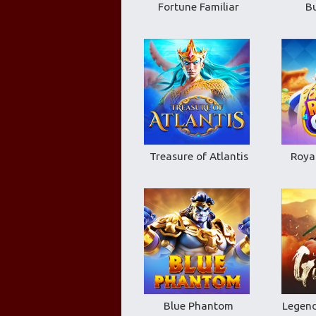
Fortune Familiar
Bu
Treasure of Atlantis
Roya
Blue Phantom
Legen