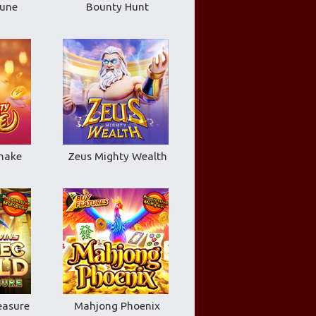
tune
Bounty Hunt
Snake
Zeus Mighty Wealth
easure
Mahjong Phoenix