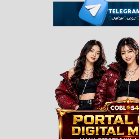
TELEGRA
Daftar
Login
Fruit Tycoon
Honey 888
H