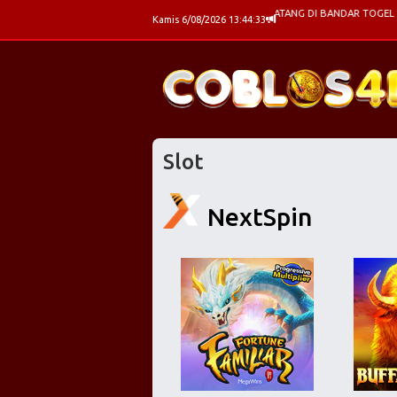
SELAMAT DATANG DI BANDAR TOGEL DAN SLOT 
Kamis 6/08/2026 13:44:34
Slot
NextSpin