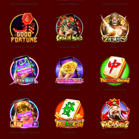
Rave Jump mobile
Jump Higher
Good Fortune M
Good Fortune
God of War M
Zeus
Fly Out
Disco Night M
Da Hong Zhong
Jump Higher mobile
Da Fa Cai
Fa Cai Shen 2