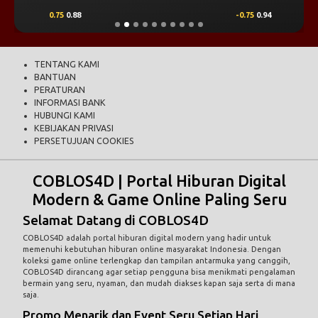
0.75
0.88
-0.75
0.94
TENTANG KAMI
BANTUAN
PERATURAN
INFORMASI BANK
HUBUNGI KAMI
KEBIJAKAN PRIVASI
PERSETUJUAN COOKIES
COBLOS4D | Portal Hiburan Digital
Modern & Game Online Paling Seru
Selamat Datang di
COBLOS4D
COBLOS4D adalah portal hiburan digital modern yang hadir untuk
memenuhi kebutuhan hiburan online masyarakat Indonesia. Dengan
koleksi game online terlengkap dan tampilan antarmuka yang canggih,
COBLOS4D dirancang agar setiap pengguna bisa menikmati pengalaman
bermain yang seru, nyaman, dan mudah diakses kapan saja serta di mana
saja.
Promo Menarik dan Event Seru Setiap Hari