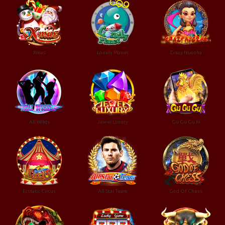
Xmas
Lonely Planet
Crazy Nuozha
All Wilds
Jewel Luxury
Gu Gu Gu M
Ecstatic Circus
All Star Team
God Of Chess