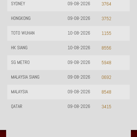
SYDNEY
09-08-2026
3764
HONGKONG
09-08-2026
3752
TOTO WUHAN
10-08-2026
1155
HK SIANG
10-08-2026
8556
SG METRO
09-08-2026
5948
MALAYSIA SIANG
09-08-2026
0692
MALAYSIA
09-08-2026
8548
QATAR
09-08-2026
3415