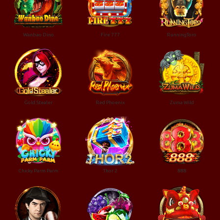
Wanbao Dino
Fire 777
RunningToro
Gold Stealer
Red Phoenix
Zuma Wild
Chicky Parm Parm
Thor 2
888