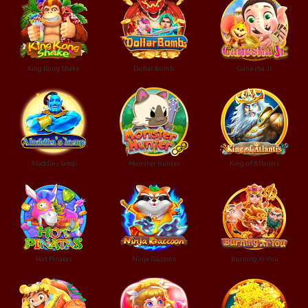
King Kong Shake
Dollar Bomb
Ganesha Jr.
Aladdins lamp
Monster Hunter
King of Atlantis
Hot Pinatas
Ninja Raccoon
Burning Xi-You