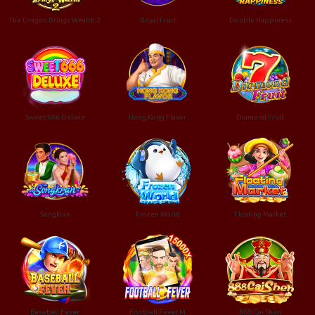
The Dragon Brings Wealth 2
Royal Fruit
Double Happiness
Sweet 666 Deluxe
Hong Kong Flavor
Diamond Fruit
Songkran
Frozen World
Floating Market
Baseball Fever
Football Fever M
888 Cai Shen