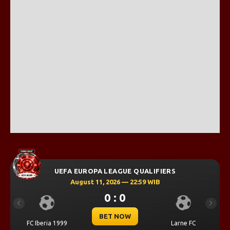
UEFA EUROPA LEAGUE QUALIFIERS
August 11, 2026 — 22:59 WIB
0 : 0
Previous
Next
BET NOW
FC Iberia 1999
Larne FC