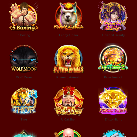
5 Boxing
Funny Alpaca
Oriental Beauty
Wolf Moon
Running Animals
Rave Jump 2
Thor
Fa Cai Shen
Disco Night