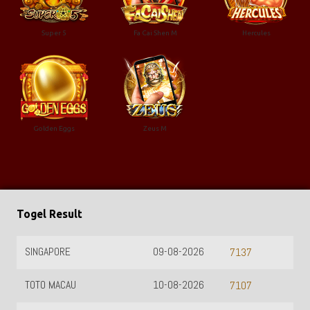
Super 5
Fa Cai Shen M
Hercules
Golden Eggs
Zeus M
Togel Result
SINGAPORE
09-08-2026
7137
TOTO MACAU
10-08-2026
7107