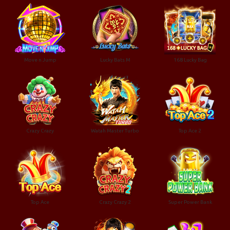
Move n Jump
Lucky Bats M
168 Lucky Bag
Crazy Crazy
Watah Master Turbo
Top Ace 2
Top Ace
Crazy Crazy 2
Super Power Bank