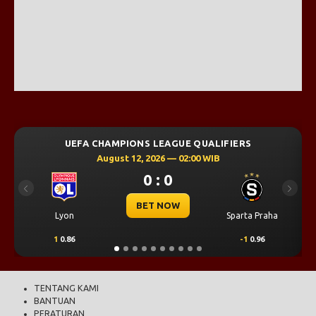
LEAGUE QUALIFIERS
UEFA CHAMPIONS LEAGU
26 — 02:00 WIB
August 12, 2026 — 0
: 0
0 : 0
Previous
Next
 NOW
BET NOW
Sparta Praha
SK Sturm Graz
-1
0.96
-0.5
0.95
TENTANG KAMI
BANTUAN
PERATURAN