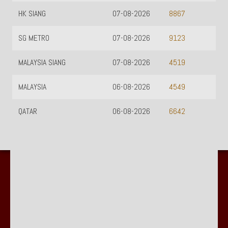
HK SIANG
07-08-2026
8867
SG METRO
07-08-2026
9123
MALAYSIA SIANG
07-08-2026
4519
MALAYSIA
06-08-2026
4549
QATAR
06-08-2026
6642