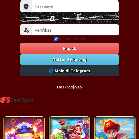
Remember Me
Masuk
Daftar Sekarang
Main di Telegram
Desktop
Wap
FastSpin