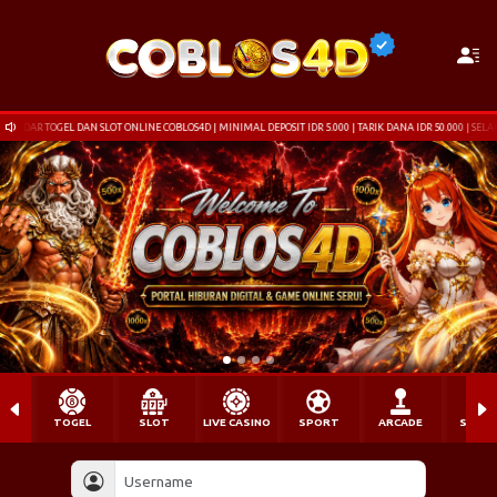
DAR TOGEL DAN SLOT ONLINE COBLOS4D | MINIMAL DEPOSIT IDR 5.000 | TARIK DANA IDR 50.000 | SEL
TOGEL
SLOT
LIVE CASINO
SPORT
ARCADE
SABU